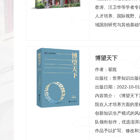
昝涛、汪卫华等学者专
人才培养、国际视野、
域国别研究与其他基础
区域国别学科的建设需
的支持，并要积极吸收
用于中国的国际传播，
博望天下
性和有效性。在人才
才”与“专才”的培养，
作者：翟崑
一方面的人才。本书所
出版社：世界知识出版
域的新研究成果。
出版日期：2022-10-01
内容简介：《博望天下
院在人才培养方面的里
创新知识生产模式的风向
队领衔创作，优选澎湃新
作品予以扩写、修改和
国别研究社会型学术成