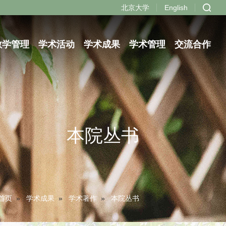
北京大学
English
教学管理
学术活动
学术成果
学术管理
交流合作
本院丛书
首页
»
学术成果
»
学术著作
»
本院丛书