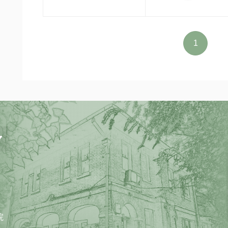
洲，会发现一幅颇为异
政治和民粹主义已经足
吹国家的自主性，强烈
1
通人来说，欧洲层面的
解决难题的答案，反而
字路口的欧罗巴，它的
个世界的脉动。
院