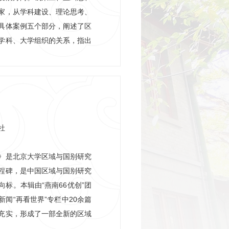
家，从学科建设、理论思考、
具体案例五个部分，阐述了区
学科、大学组织的关系，指出
要学科评价指标、政策框架等
国外经验，同时将研究成果应
提升中国国际传播话语的精准
培养方面，强调要兼顾“通
要有跨学科人才，也要有精专某
选文章体现了国内学者在该领
社
》是北京大学区域与国别研究
程碑，是中国区域与国别研究
标。本辑由“燕南66优创”团
闻“再看世界”专栏中20余篇
充实，形成了一部全新的区域
果合集。这些青年学人及其作