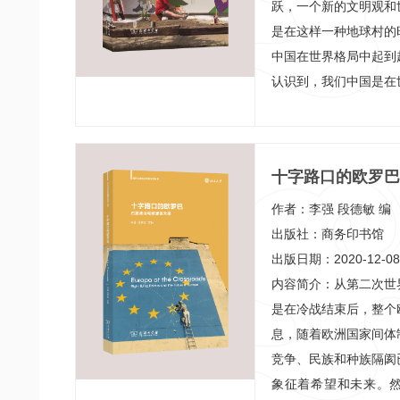
跃，一个新的文明观和
是在这样一种地球村的
中国在世界格局中起到
认识到，我们中国是在
与其相对。北京大学人
于让我们有表述世界
系。本书收录11篇人
十字路口的欧罗巴
章的主题涉及地域从
未来
国、美国，正是近年来
作者：李强 段德敏 编
族志的成果的一种集中
出版社：商务印书馆
出版日期：2020-12-08
内容简介：从第二次世
是在冷战结束后，整个
息，随着欧洲国家间体
竞争、民族和种族隔阂
象征着希望和未来。