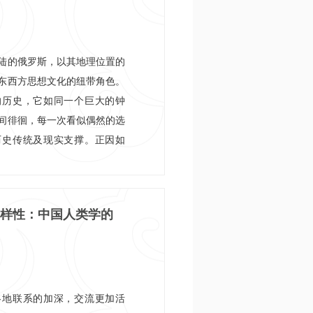
政治生态，并将影响未来美国
陆的俄罗斯，以其地理位置的
东西方思想文化的纽带角色。
的历史，它如同一个巨大的钟
间徘徊，每一次看似偶然的选
历史传统及现实支撑。正因如
路径在世界历史和政治发展进
录了十余篇国内外俄罗斯研究
政治、文化等角度抽取具有代
样性：中国人类学的
析，以期深入揭示俄罗斯国家
各地联系的加深，交流更加活