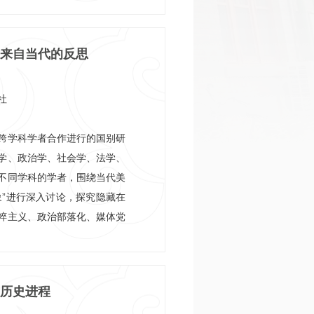
别研究院社会型学术实践发展
们追踪全球动态，聚焦世人关
来自当代的反思
深层逻辑，呈现舆论漩涡中的
事中的希望曙光，持续引领专
国别研究思潮。
社
跨学科学者合作进行的国别研
学、政治学、社会学、法学、
不同学科的学者，围绕当代美
象”进行深入讨论，探究隐藏在
粹主义、政治部落化、媒体党
一系列现象背后的历史与现实
”与“特朗普现象”之间的复杂
特朗普政府内外政策的内涵。
历史进程
现象”正在演变成为21世纪美