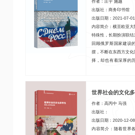
国的一种新政治符号和
作者：庄宇 施越
政治的运作和走向。
出版社：商务印书馆
出版日期：2021-07-01
内容简介：横亘欧亚大
特殊性，长期扮演联结
回顾俄罗斯国家建设
摆，不断在东西方文化
择，却也有着深厚的
此，俄罗斯的国家建设
程中独树一帜。本书收
专家的文章，从历史、
世界社会的文化多
表性的问题展开研究分
视角
建构的内在逻辑。
作者：高丙中 马强
出版社：
出版日期：2020-12-08
内容简介：随着世界