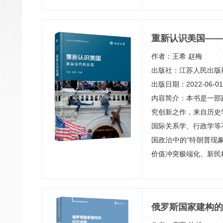
品是北京大学区域与国
历程的最好诠释。他
重新认识美国——
心，剖析变局表象下的
冷静思考，分享艰难世
作者：王希 赵梅
业、客观、独特的区域
出版社：江苏人民出版
出版日期：2022-06-01
内容简介：本书是一部
究创新之作，来自历史
国际关系学、行政学等
国政治中的“特朗普现
价值冲突极端化、新民
派化、都市右翼崛起等
因素，分析“奥巴马现象
关系，在此基础上剖析
俄罗斯国家建构的
作者认为，所谓“特朗普