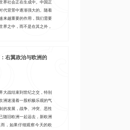
世界社会正在生成中。中国正
时代背景中逐渐强大的。随着
越来越重要的作用，我们需要
世界之中，而不是在其之外，
类学倡导的海外民族志，着眼
的能力，重建中国与世界的关
类学田野调查的论文，收录文
：右翼政治与欧洲的
印度到菲律宾，从俄罗斯到德
北京大学人类学倡导的海外民
体现。
界大战结束到世纪之交，特别
欧洲迷漫着一股积极乐观的气
制的发展，战争、冲突、恶性
已随旧欧洲一起远去，新欧洲
然而，如果仔细观察今天的欧