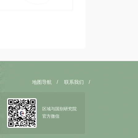
样的画面：在很多国家，右翼
以进入主流政治视野，他们鼓
质疑欧盟的正当性。对很多普
超国家共同体似乎已经不再是
成为引发它们的源头。站在十
走向必然像过去一样牵动着整
地图导航
/
联系我们
/
区域与国别研究院
官方微信