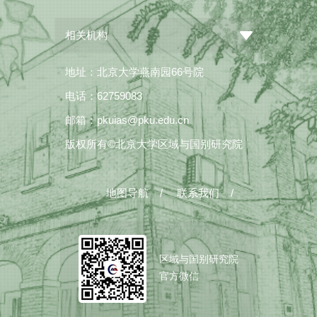
相关机构
地址：北京大学燕南园66号院
电话：62759083
邮箱：pkuias@pku.edu.cn
版权所有©北京大学区域与国别研究院
地图导航
/
联系我们
/
区域与国别研究院
官方微信