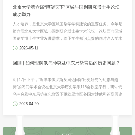
Sirivunnabood）主讲，北京外国语大学教授宋清润担任总结
北京大学第六届“博望天下”区域与国别研究博士生论坛
人。活动还吸引了来自清华大学、中国农业大学和北京外国语大
成功举办
学的师生共同参与。
​人才培养，是北京大学区域国别学学科建设的重要任务。今年是
第六届北京大学区域与国别研究博士生学术论坛，论坛面向区域
国别学博士生学业发展需求，给予学生知识点拨的同时注入学术
信心。
2026-05-11
回顾 | 如何理解俄乌冲突及中东局势背后的历史问题？
4月17日上午，“近年来俄罗斯及周边国家历史研究的动态与趋
势”的闭门学术会议在北京大学历史学系118会议室举行，研讨俄
乌冲突及中东局势变化背景下俄欧亚地区各国对沙俄和苏联历史
的重新诠释，解体后原苏联加盟共和国以历史教科书和公共纪念
2026-04-20
塑造国民认同的策略，全球史、国际史和跨国史视角下对俄欧亚
历史的新解读。