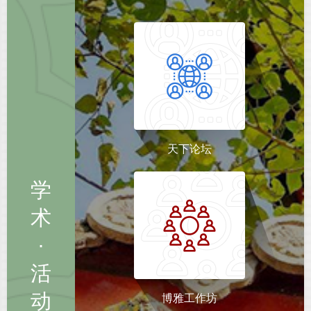
天下论坛
学
术
·
活
动
博雅工作坊