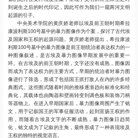
到诞生之后的时代印记，因此可作为我们一窥两河文明
起源的引子。
中央美术学院的黄庆娇老师以埃及前王朝时期希拉
康波利斯100号墓中的暴力图像作为个案，探讨了古代埃
及国家和王权的起源问题。黄庆娇老师提出，希拉康波
利斯100号墓中的暴力图像是前王朝统治者表达权力的一
种图像叙述，是古埃及暴力图像早期发展中的重要一
环。在古埃及的前王朝时期，文字还没有成熟，图像因
而成为了表达权力的主要方式，早期的统治者对暴力图
像进行了筛选，形成了包括国王抓打敌人在内的许多经
典图式。这些图式随着时间的推移逐渐趋向标准化和经
典化，其载体也由陶器和壁画转变到调色板和装饰刀柄
等器物上。在进入早期国家后，暴力图像周围产生了铭
文，用于记叙国王的军事征服活动，起到宣扬王权的作
用，而随着古埃及文字的不断成熟，暴力图像日趋简
化，铭文成为了记叙的主角，最终形成了一种表现埃及
王权的独特的视觉语言。