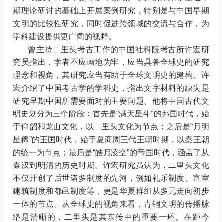
期理论研讨的基础上开展案例研究，特别是与中国早期
文明的比较性研究，同时促进跨领域的交流与合作，为
学科建设提供更广阔的视野。
曾主持二里头考古工作的中国社科院考古所许宏研
究员指出，学者不应画地为牢，应当具备全球史的研究
理念和视角，其研究应当有助于全球文明史的建构。许
宏介绍了中国考古学的学科史，指出文字材料的缺失是
研究早期中国所需要面对的主要问题。他将中国古代文
明史划分为三个阶段：首先是“满天星斗”的邦国时代，始
于仰韶和龙山文化，以二里头文化为节点；之后是“月明
星稀”的王国时代，始于夏商周三代王朝时期，以秦王朝
的统一为节点；最后是“皓月凌空”的帝国时代，涵盖了从
秦汉到明清的历史时期。许宏研究员认为，二里头文化
不仅开创了后世诸多制度的先河，例如礼乐制度、宫室
建筑制度和都邑制度等，更是华夏群组从多元走向初步
一体的节点。从全球史的视角来看，青铜文明的传播脉
络是清晰的，二里头是其东传中的重要一环。在距今