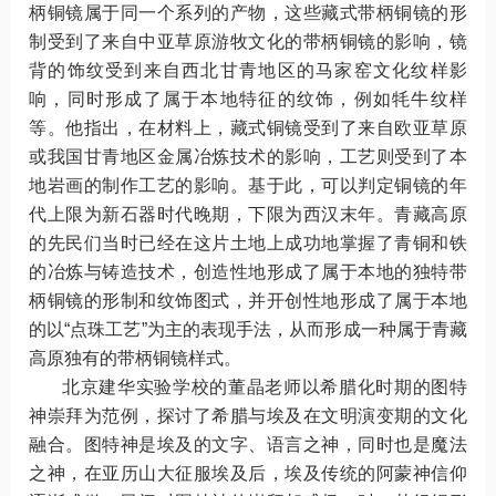
柄铜镜属于同一个系列的产物，这些藏式带柄铜镜的形
制受到了来自中亚草原游牧文化的带柄铜镜的影响，镜
背的饰纹受到来自西北甘青地区的马家窑文化纹样影
响，同时形成了属于本地特征的纹饰，例如牦牛纹样
等。他指出，在材料上，藏式铜镜受到了来自欧亚草原
或我国甘青地区金属冶炼技术的影响，工艺则受到了本
地岩画的制作工艺的影响。基于此，可以判定铜镜的年
代上限为新石器时代晚期，下限为西汉末年。青藏高原
的先民们当时已经在这片土地上成功地掌握了青铜和铁
的冶炼与铸造技术，创造性地形成了属于本地的独特带
柄铜镜的形制和纹饰图式，并开创性地形成了属于本地
的以“点珠工艺”为主的表现手法，从而形成一种属于青藏
高原独有的带柄铜镜样式。
北京建华实验学校的董晶老师以希腊化时期的图特
神崇拜为范例，探讨了希腊与埃及在文明演变期的文化
融合。图特神是埃及的文字、语言之神，同时也是魔法
之神，在亚历山大征服埃及后，埃及传统的阿蒙神信仰