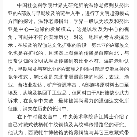
中国社会科学院世界史研究所的温静老师则从努比
亚的A部族与早期埃及的诞生入手，进行了文明起源模式
方面的探讨。温静老师指出，学界一般认为埃及和努比
亚是中心—边缘的发展模式，这是以埃及为中心的视
角，可能并不符合实际历史，对这一地区的考古发掘显
示，在埃及的涅伽达文化扩张的阶段，努比亚的A部族文
化也是在扩张的，且陶器上图像的传播是自南向北，与
惯常认知的文明从埃及传播到努比亚不符。温静老师认
为，早期埃及与努比亚的A部族之间很可能是资源互补的
竞争模式，努比亚是东北非洲最富饶的地区，农业、渔
业、畜牧业发达，矿产资源丰富，A部族将原材料出口至
埃及，从埃及换回手工业品，但同时由于A部族缺少武力
诉求，在竞争中失败，最终被崇尚暴力的涅伽达文化所
征服，消失在历史的长河中。
在下午时段发言中，中央美术学院薛江博士介绍了
自己对藏式铁柄牦牛纹铜镜及其纹样传播路径的研究。
他认为，西藏牦牛博物馆的馆藏铜镜与其它三枚藏式带