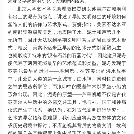
米亚文字起源的研究，发现新的线索。
北京大学艺术学院助理教授贾妍以苏美尔古城埃利
都出土的泥舟为起点，讲述了早期文明诞生的环境如何
塑造人们的信仰与艺术形式。贾妍指出，美索不达米亚
的南部资源极度匮乏，地表除了水、泥土和芦苇几乎一
无所有，因此无法找到早期文明中常见的岩画等艺术形
式，相反，美索不达米亚早期的艺术形式以泥塑为主，
也就形成了特殊的“没有石器的石器时代”，因此这只泥舟
便代表了两河流域最早的艺术范式和类型。泥舟发现于
苏美尔最早的遗址——埃利都，在苏美尔的洪水故事
中，此处是人类的第一座城市，由水神、同时也是造物
之神的恩基所掌管，而滚印中的恩基神常以乘坐小船的
形象出现。因此，泥舟的原型——芦苇帆船不仅是古代
苏美尔人生活中的必需交通工具，也与神、国王和神庙
仪式产生了联系。她认为，在对古代文明进行研究时，
艺术的界定始终是难题，我们应当将其放在整体的文化
或历史语境中探讨，不应忽视其背后的物质文明，埃利
都的泥舟在某种程度上集中呈现了文明从将生未生之时