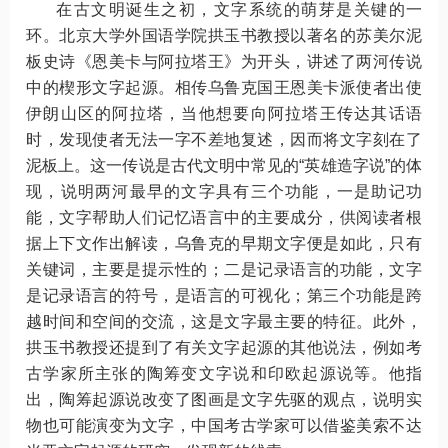
在古文明诞生之初，文字系统的萌芽是关键的一
环。北京大学外国语学院拱玉书教授以著名的苏美尔泥
板史诗《恩美卡与阿拉塔王》为开头，讲述了两河传说
中的楔形文字起源。相传乌鲁克国王恩美卡派使者出使
伊朗山区的阿拉塔，当他想要向阿拉塔王传达其话语
时，发现使者无法一字不差地复述，因而将文字刻在了
泥板上。这一传说是古代文明中常见的“英雄造字说”的体
现，说明两河最早的文字具有三个功能，一是助记功
能，文字帮助人们记忆语言中的主要成分，供阅读者根
据上下文作出解读，乌鲁克的早期文字便是如此，只有
关键词，主要是提示性的；二是记录语言的功能，文字
是记录语言的符号，是语言的可视化；第三个功能是跨
越时间和空间的交流，这是文字最主要的特征。此外，
拱玉书教授还提到了有关文字起源的其他说法，例如考
古学家所主张的陶筹变文字说和印欧起源说等。他指
出，陶筹起源说改变了图画是文字先驱的观点，说明实
物也可能演变为文字，中国考古学家可以借鉴美索不达