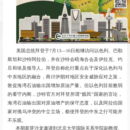
美国总统拜登于7月13—16日相继访问以色列、巴勒
斯坦和沙特阿拉伯，并在沙特会晤海合会及伊拉克、约
旦和埃及领导人。拜登自称此行重点在于深化以色列与
中东地区的融合，商讨伊朗对地区安全威胁应对之策，
敦促海湾石油输出国增加原油产量。但以色列目前脆弱
的看守内阁，沙特官方对拜登所谓“贱民”国家的言论，
海湾石油输出国对原油增产的保守态度，以及阿拉伯国
家对俄乌冲突的中立立场，都使拜登的中东之行可能并
不乐观。
本期新芽沙龙邀请到北京大学国际关系学院副教授、