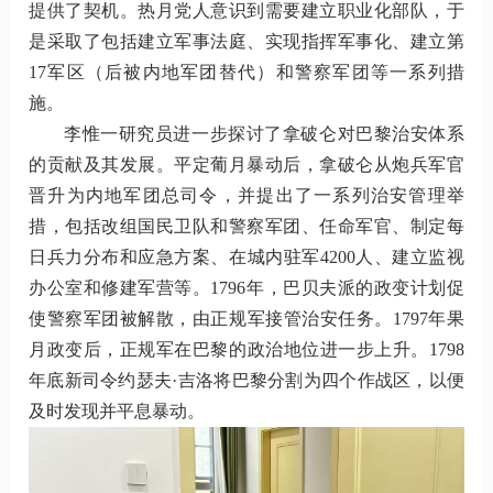
提供了契机。热月党人意识到需要建立职业化部队，于
是采取了包括建立军事法庭、实现指挥军事化、建立第
17军区（后被内地军团替代）和警察军团等一系列措
施。
李惟一研究员进一步探讨了拿破仑对巴黎治安体系
的贡献及其发展。平定葡月暴动后，拿破仑从炮兵军官
晋升为内地军团总司令，并提出了一系列治安管理举
措，包括改组国民卫队和警察军团、任命军官、制定每
日兵力分布和应急方案、在城内驻军4200人、建立监视
办公室和修建军营等。1796年，巴贝夫派的政变计划促
使警察军团被解散，由正规军接管治安任务。1797年果
月政变后，正规军在巴黎的政治地位进一步上升。1798
年底新司令约瑟夫·吉洛将巴黎分割为四个作战区，以便
及时发现并平息暴动。