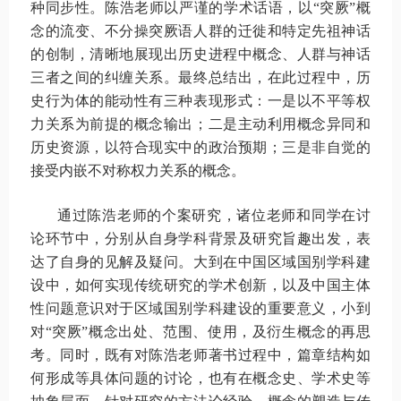
种同步性。陈浩老师以严谨的学术话语，以“突厥”概
念的流变、不分操突厥语人群的迁徙和特定先祖神话
的创制，清晰地展现出历史进程中概念、人群与神话
三者之间的纠缠关系。最终总结出，在此过程中，历
史行为体的能动性有三种表现形式：一是以不平等权
力关系为前提的概念输出；二是主动利用概念异同和
历史资源，以符合现实中的政治预期；三是非自觉的
接受内嵌不对称权力关系的概念。
通过陈浩老师的个案研究，诸位老师和同学在讨
论环节中，分别从自身学科背景及研究旨趣出发，表
达了自身的见解及疑问。大到在中国区域国别学科建
设中，如何实现传统研究的学术创新，以及中国主体
性问题意识对于区域国别学科建设的重要意义，小到
对“突厥”概念出处、范围、使用，及衍生概念的再思
考。同时，既有对陈浩老师著书过程中，篇章结构如
何形成等具体问题的讨论，也有在概念史、学术史等