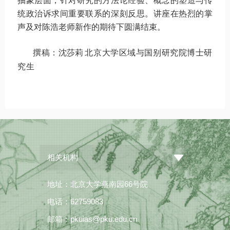
抽象层面，针对研究的方法论经验、概念的塑造与传
统政治诉求间重要联系的深刻反思。讲座在热烈的掌
声及对陈浩老师新作的期待下圆满结束。
撰稿：
沈莎莉
北京大学区域与国别研究院博士研
究生
相关机构
地址：北京大学燕南园66号院
电话：62759083
邮箱：pkuias@pku.edu.cn