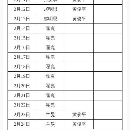
2
月12日
赵明思
黄俊平
2
月13日
赵明思
黄俊平
2
月14日
翟崑
2
月15日
翟崑
2
月16日
翟崑
2
月17日
翟崑
2
月18日
翟崑
2
月19日
翟崑
2
月20日
翟崑
2
月21日
翟崑
2
月22日
翟崑
2
月23日
兰旻
黄俊平
2
月24日
兰旻
黄俊平