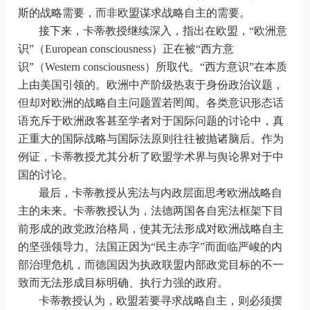
斯的战略需要，而非欧盟谋求战略自主的需要。
接下来，卡蒂教授继续深入，指出在欧盟，“欧洲意
识”（European consciousness）正在被“西方意
识”（Western consciousness）所取代。“西方意识”在本质
上由美国引领的。欧洲中产阶级热衷于身份政治议题，
但却对欧洲的战略自主问题置若罔闻。各类意识形态话
语充斥于欧洲政客甚至学者对于国际问题的讨论中，真
正重大的国际战略与国际法原则往往被抛诸脑后。作为
例证，卡蒂教授尤其分析了欧盟学术界与舆论界对于中
国的讨论。
最后，卡蒂教授从宪法与内政层面思考欧洲战略自
主的未来。卡蒂教授认为，法德两国各自宪法框架下目
前形成的政党政治格局，使其无法形成对欧洲战略自主
的坚强领导力。法国正因为“民主赤字”而面临严峻的内
部治理危机，而德国因为执政联盟内部政党目标的不一
致而无法形成目标明确、执行力强的政府。
卡蒂教授认为，欧盟若要寻求战略自主，则必须摆