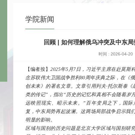
学院新闻
回顾 | 如何理解俄乌冲突及中东
时间 : 2026-04-20
【编者按】
2025年5月7日，习近平主席在赴莫
念苏联伟大卫国战争胜利80周年庆典之际，在《俄
创未来》的署名文章。文章引用列夫·托尔斯泰《
类的传记”，指出“历史的记忆和真相不会随着岁
远映照现实、昭示未来。”百年变局之下，国际
复，中东局势再起波澜。这两场局部战争启示我
明显的影响。
区域与国别的历史问题是北京大学区域与国别研