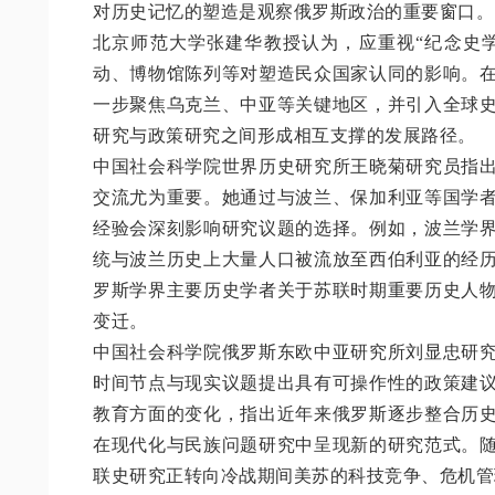
对历史记忆的塑造是观察俄罗斯政治的重要窗口。
北京师范大学张建华教授认为，应重视“纪念史
动、博物馆陈列等对塑造民众国家认同的影响。
一步聚焦乌克兰、中亚等关键地区，并引入全球
研究与政策研究之间形成相互支撑的发展路径。
中国社会科学院世界历史研究所王晓菊研究员指
交流尤为重要。她通过与波兰、保加利亚等国学
经验会深刻影响研究议题的选择。例如，波兰学
统与波兰历史上大量人口被流放至西伯利亚的经
罗斯学界主要历史学者关于苏联时期重要历史人
变迁。
中国社会科学院俄罗斯东欧中亚研究所刘显忠研
时间节点与现实议题提出具有可操作性的政策建
教育方面的变化，指出近年来俄罗斯逐步整合历
在现代化与民族问题研究中呈现新的研究范式。
联史研究正转向冷战期间美苏的科技竞争、危机管