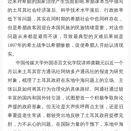
过来对希腊的国家治理产生负面影响.
希腊课本当中描写
的土耳其社会经济落后、科学技术水平落后、行政效率
低下等问题，其实在同时期的希腊社会中也同样存在，
但是希腊政客因迎合本国民族的民族情绪需要，对这些
问题从来都是避而不谈，导致最典型的灾难后果
就是
1897年的希土战争以希腊惨败，促使希腊人开始认清现
实。
中国传媒大学外国语言文化学院讲师龚颖元以近一个
月以来土耳其官方通讯社阿纳多卢通讯社的报道为研究
对象，梳理了土耳其政府在东地中海问题上的立场、主
张以及如何将其行为合理化的具体路径。阿通社通过较
丰富的国内和国外转引源，试图塑造一个积极争取舆论
声援的政府形象。但无论是大声疾呼两点主张，还是旧
事重提老生常谈，都较突出地反映了土耳其政府捉襟见
肘，力不从心的问题。在国际力量的干预下，东地中海