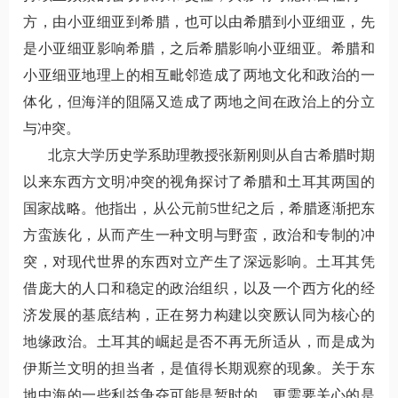
方，由小亚细亚到希腊，也可以由希腊到小亚细亚，先
是小亚细亚影响希腊，之后希腊影响小亚细亚。希腊和
小亚细亚地理上的相互毗邻造成了两地文化和政治的一
体化，但海洋的阻隔又造成了两地之间在政治上的分立
与冲突。
北京大学历史学系助理教授张新刚则从自古希腊时期
以来东西方文明冲突的视角探讨了希腊和土耳其两国的
国家战略。他指出，从公元前5世纪之后，希腊逐渐把东
方蛮族化，从而产生一种文明与野蛮，政治和专制的冲
突，对现代世界的东西对立产生了深远影响。土耳其凭
借庞大的人口和稳定的政治组织，以及一个西方化的经
济发展的基底结构，正在努力构建以突厥认同为核心的
地缘政治。土耳其的崛起是否不再无所适从，而是成为
伊斯兰文明的担当者，是值得长期观察的现象。
关于东
地中海的一些利益
争夺可能是暂时的，更需要关心的是