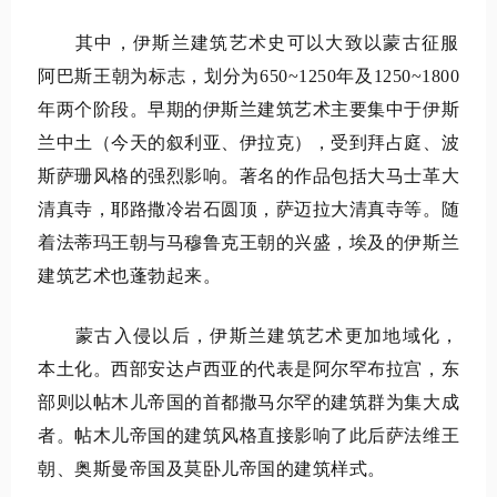
其中，伊斯兰建筑艺术史可以大致以蒙古征服
阿巴斯王朝
为标志，划分为650~1250
年及
1250~1800
年两个阶段。早期的伊斯兰建筑艺术主要集中于伊斯
兰中土（今天的叙利亚、伊拉克），受到拜占庭、波
斯萨珊风格的强烈影响。著名的作品包括大马士革大
清真寺，耶路撒冷岩石圆顶，萨迈拉大清真寺等。随
着
法蒂玛王朝
与马穆鲁克王朝的兴盛，埃及的伊斯兰
建筑艺术也蓬勃起来。
蒙古入侵以后，伊斯兰建筑艺术更加地域化，
本土化。西部安达卢西亚的代表是阿尔罕布拉宫，东
部则以
帖木儿帝国
的首都撒马尔罕的建筑群为集大成
者。帖木儿帝国的建筑风格直接影响了此后
萨法维王
朝
、奥斯曼帝国及莫卧儿帝国的建筑样式。