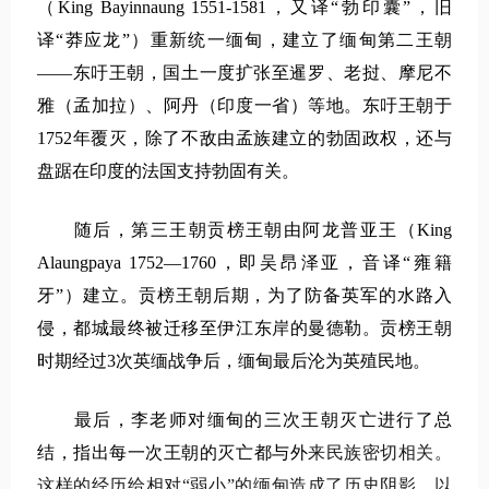
（King Bayinnaung 1551-1581，又译“勃印囊”，旧
译“莽应龙”）重新统一缅甸，建立了缅甸第二王朝
——东吁王朝，国土一度扩张至暹罗、老挝、摩尼不
雅（孟加拉）、阿丹（印度一省）等地。东吁王朝于
1752年覆灭，除了不敌由孟族建立的勃固政权，还与
盘踞在印度的法国支持勃固有关。
随后，第三王朝贡榜王朝由阿龙普亚王（King
Alaungpaya 1752—1760，即吴昂泽亚，音译“雍籍
牙”）建立。贡榜王朝后期，为了防备英军的水路入
侵，都城最终被迁移至伊江东岸的曼德勒。贡榜王朝
时期经过3次英缅战争后，缅甸最后沦为英殖民地。
最后，李老师对缅甸的三次王朝灭亡进行了总
结，指出每一次王朝的灭亡都与外
来民族密切相关。
这样的经历给相对“弱小”的缅甸造成了历史阴影，以