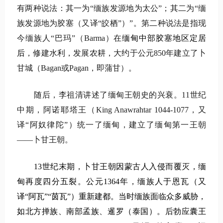
有两种说法：其一为“缅族发源地为太公”；其二为“缅
族发源地为胶塞（又译“皎栖”）”。第二种说法是指现
今缅族人“巴玛”（Barma）在
缅甸中部胶塞地区定居
后
，修建水利，发展农耕，大约于公元850年建立了卜
甘城（Bagan或Pagan，即蒲甘）。
随后，李祖清讲述了缅甸王朝史的兴衰。11世纪
中期，阿诺耶塔王（King Anawrahtar 1044-1077，又
译“阿奴律陀”）统一了缅甸，建立了缅甸第一王朝
——卜甘王朝。
13世纪末期，卜甘王朝因蒙古人入侵而覆灭，缅
甸再度四分五裂。公元1364年，缅族人于恩瓦（又
译“阿瓦”“茵瓦”）重新建都。当时缅族面临众多威胁，
如北方掸族、南部孟族、暹罗（泰国）。后勃应囊王