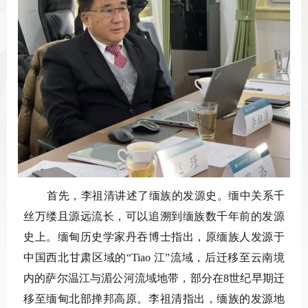
首先，李祖清讲述了缅族的发源史。缅中关系千
丝万缕且源远流长，可以追溯到缅族数千年前的发源
史上。缅甸历史学家丹吞博士指出，原缅族人发源于
中国西北甘肃区域的“Tiao 江”流域，后迁移至云南境
内的萨尔温江与湄公河流域地带，部分在8世纪早期迁
移至缅甸北部掸邦高原。李祖清指出，缅族的发源地