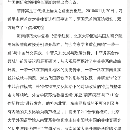
与国别研究院副院长翟崑教授出席会议。
菲律宾是古代海上丝绸之路重要枢纽。2018年11月20日，习
近平主席首次对菲律宾进行国事访问，两国元首间互访频繁，双
方建立了互信和友谊。
海南师范大学党委书记李红梅，北京大学区域与国别研究院
副院长翟崑教授分别致开幕辞。与会专家学者重点围绕“一带一
路”与中国外交实践、中菲关系发展与政策分析、中菲务实合作
领域与前景等议题展开研讨，从宏观层面探讨了中菲关系的战略
环境、一带一路在东南亚地区的历史传承、一带一路在东南亚实
践的成就与问题、对当代国际秩序的影响等议题，并研究讨论了
中菲合作模式、杜特尔特主义及其治下的对华政策的特点与整体
走向等领域。外交学院苏浩教授围绕“东亚‘葫芦模型’与‘2+1’合
作新样式”进行发言。他将东北亚、东南亚形成的不可分割又各
有内涵的关系比喻为葫芦模型，并提出了2+1合作新模式。北京
大学外国语学院东南亚系菲律宾室主任史阳就中国的菲律宾研究
的历史与现状进行了主题发言。海南师范大学外国语学院陈义华