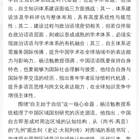
出，自主知识体系建设面临三方面挑战：其一，体系建
设涉及学科评估与整体布局，具有高度系统性与规范
性；其二，建设过程与政治语境密切相关，但若仅停留
在政治话语层面，则难以形成成熟的学术体系，必须实
现政治话语与学术体系的有机融合；其三，自主体系还
需服务国际传播，提升中国学术在全球场域中的表达能
力与影响力。杨洁勉教授强调，中国话语既要保持自身
特色，也要能够为国际社会理解与接受。他结合自身与
国际学界交流的经历，指出青年学者应珍惜时代机遇，
提升多语言思维与跨文化表达能力，在全球知识竞争中
增强主体性。
围绕“自主始于自信”这一核心命题，杨洁勉教授系
统梳理了中国区域国别研究的历史源流。他指出，中国
自古即形成对周边区域的认知结构，从《尚书·禹贡》
的“九州”观念到《史记·大宛列传》对西域的系统书写，
均体现出早期区域意识与域外认知传统。近代以来，救