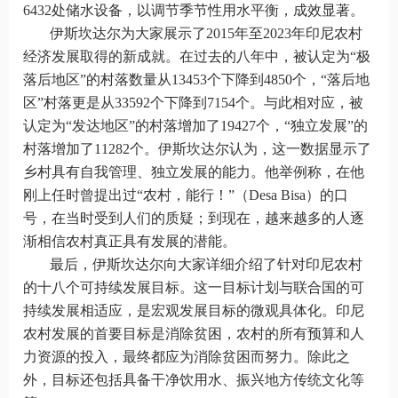
6432
处储水设备，以调节季节性用水平衡，成效显著。
伊斯坎达尔为大家展示了
2015
年至
2023
年印尼农村
经济发展取得的新成就。在过去的八年中，被认定为“极
落后地区”的村落数量从
13453
个下降到
4850
个，“落后地
区”村落更是从
33592
个下降到
7154
个。与此相对应，被
认定为“发达地区”的村落增加了
19427
个，“独立发展”的
村落增加了
11282
个。伊斯坎达尔认为，这一数据显示了
乡村具有自我管理、独立发展的能力。他举例称，在他
刚上任时曾提出过“农村，能行！”（
Desa Bisa
）的口
号，在当时受到人们的质疑；到现在，越来越多的人逐
渐相信农村真正具有发展的潜能。
最后，伊斯坎达尔向大家详细介绍了针对印尼农村
的十八个可持续发展目标。这一目标计划与联合国的可
持续发展相适应，是宏观发展目标的微观具体化。印尼
农村发展的首要目标是消除贫困，农村的所有预算和人
力资源的投入，最终都应为消除贫困而努力。除此之
外，目标还包括具备干净饮用水、振兴地方传统文化等