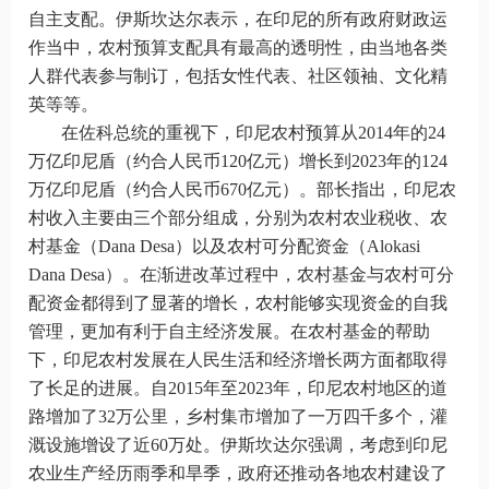
自主支配。伊斯坎达尔表示，在印尼的所有政府财政运
作当中，农村预算支配具有最高的透明性，由当地各类
人群代表参与制订，包括女性代表、社区领袖、文化精
英等等。
在佐科总统的重视下，印尼农村预算从
2014
年的
24
万亿印尼盾（约合人民币
120
亿元）增长到
2023
年的
124
万亿印尼盾（约合人民币
670
亿元）。部长指出，印尼农
村收入主要由三个部分组成，分别为农村农业税收、农
村基金（
Dana Desa
）以及农村可分配资金（
Alokasi
Dana Desa
）。在渐进改革过程中，农村基金与农村可分
配资金都得到了显著的增长，农村能够实现资金的自我
管理，更加有利于自主经济发展。在农村基金的帮助
下，印尼农村发展在人民生活和经济增长两方面都取得
了长足的进展。自
2015
年至
2023
年，印尼农村地区的道
路增加了
32
万公里，乡村集市增加了一万四千多个，灌
溉设施增设了近
60
万处。伊斯坎达尔强调，考虑到印尼
农业生产经历雨季和旱季，政府还推动各地农村建设了