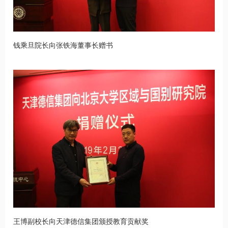
钱乘旦院长向张铁海董事长赠书
王博副校长向天津德信集团颁授教育贡献奖