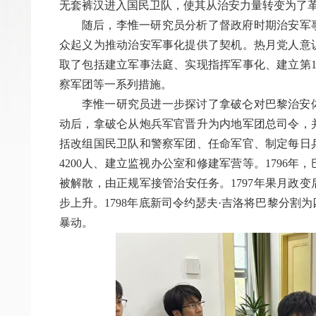
无套裤汉进入国民卫队，使其从治安力量转变为了
随后，李惟一研究员分析了督政府时期治安军事
众起义为推动治安军事化提供了契机。热月党人意
取了包括建立军事法庭、实现指挥军事化、建立第1
察军团等一系列措施。
李惟一研究员进一步探讨了拿破仑对巴黎治安
动后，拿破仑从炮兵军官晋升为内地军团总司令，
括改组国民卫队和警察军团、任命军官、制定每日
4200人、建立监视办公室和修建军营等。1796
被解散，由正规军接管治安任务。1797年果月政
步上升。1798年底新司令约瑟夫·吉洛将巴黎分割
暴动。