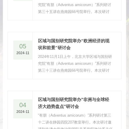
究院“有朋（Adventus amicorum）”系列研讨
第三十五讲在燕南园66号院举行。本次研讨
活动的主讲人为俄罗斯国立莫斯科国际关系学
院欧洲-大西洋安全中心主任、政治学理论教
研室教授，俄罗斯军事科学院院士、俄罗斯科
学院主席团帕格沃什委员会副主席亚历山大·
区域与国别研究院举办“欧洲经济的现
05
尼基京（Александр Никитин），主题
状和前景”研讨会
2024-11
为“2024年俄罗斯和美国的总统选举”。
2024年11月1日上午，北京大学区域与国别研
究院“有朋（Adventus amicorum）”系列研讨
第三十三讲在燕南园66号院举行。本次研讨
活动的主讲人为意大利经济与财政部前首席经
济学家、伦敦政治经济学院访问教授洛伦佐·
科多尼奥（Lorenzo Codogno），主题为“欧
洲经济的现状和前景”。
区域与国别研究院举办"非洲与全球经
04
济大趋势盘点"研讨会
2024-11
“有朋（Adventus amicorum）”系列研讨第三
十二讲在静园四院207教室举行。本次研讨邀