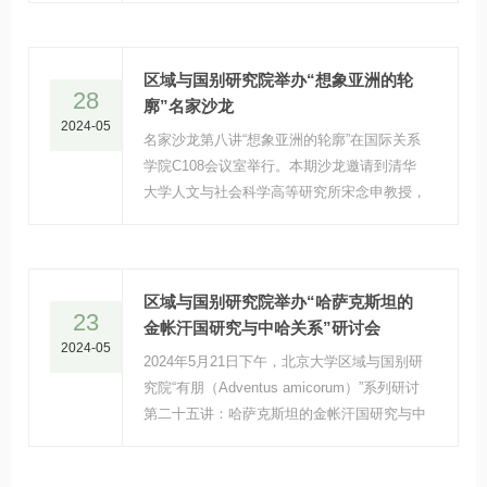
马克·夸克(Jean-Marc·Coicaud)，主题为“悬而
未决的全球化与其合法性的未来”。
区域与国别研究院举办“想象亚洲的轮
28
廓”名家沙龙
2024-05
名家沙龙第八讲“想象亚洲的轮廓”在国际关系
学院C108会议室举行。本期沙龙邀请到清华
大学人文与社会科学高等研究所宋念申教授，
分享他的新著《制造亚洲：一部地图上的历
史》。
区域与国别研究院举办“哈萨克斯坦的
23
金帐汗国研究与中哈关系”研讨会
2024-05
2024年5月21日下午，北京大学区域与国别研
究院“有朋（Adventus amicorum）”系列研讨
第二十五讲：哈萨克斯坦的金帐汗国研究与中
哈关系在燕南园66号院举行。