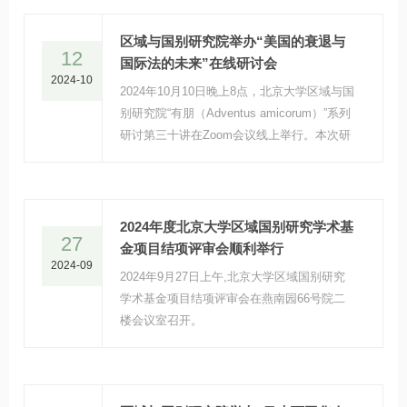
涛、北京外国语大学亚洲学院副院长顾佳赟以
及区域与国别研究院4位博士生参与讨论。
区域与国别研究院举办“美国的衰退与
12
国际法的未来”在线研讨会
2024-10
2024年10月10日晚上8点，北京大学区域与国
别研究院“有朋（Adventus amicorum）”系列
研讨第三十讲在Zoom会议线上举行。本次研
讨活动的主讲人为美国纽约哥伦比亚大学法学
院威廉·S·贝内克法学教授、《美国国际法杂
志》共同主编莫妮卡·哈基米（Monica
Hakimi），主题为“美国的衰退与国际法的未
2024年度北京大学区域国别研究学术基
27
来”。
金项目结项评审会顺利举行
2024-09
2024年9月27日上午,北京大学区域国别研究
学术基金项目结项评审会在燕南园66号院二
楼会议室召开。