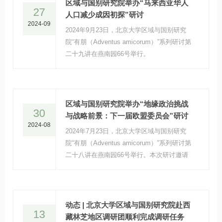
区域与国别研究院举办“马来西亚华人
27
人口减少成因初探”研讨
2024-09
2024年9月23日，北京大学区域与国别研究
院“有朋（Adventus amicorum）”系列研讨第
二十九讲在燕南园66号举行。
区域与国别研究院举办“地缘政治挑战
30
与战略前景：下一届欧盟委员会”研讨
2024-08
2024年7月23日，北京大学区域与国别研究
院“有朋（Adventus amicorum）”系列研讨第
二十八讲在燕南园66号举行。本次研讨邀请
到比利时根特大学（Ghent University）国际
问题研究院、比利时皇家国际关系研究所的斯
文·比斯科普（Sven Biscop）教授主讲，演讲
主题为“地缘政治挑战与战略前景:下一届欧盟
动态 | 北京大学区域与国别研究院赴西
13
委员会”。
藏林芝地区调研团顺利完成调研任务