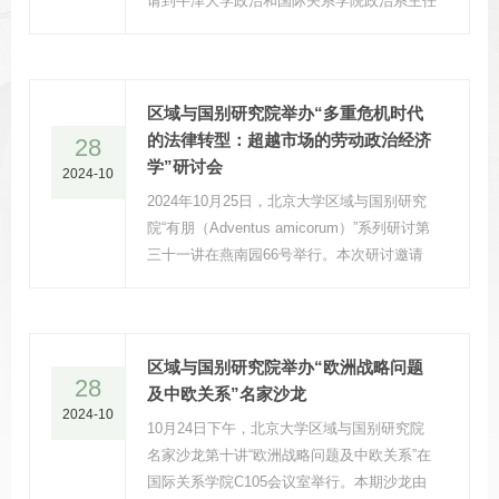
请到牛津大学政治和国际关系学院政治系主任
Ricardo Soares de Oliveira教授主讲，主题
为“非洲与全球经济大趋势盘点”。北京大学非
洲研究中心副秘书长王进杰担任本次研讨的主
持人。
区域与国别研究院举办“多重危机时代
的法律转型：超越市场的劳动政治经济
28
学”研讨会
2024-10
2024年10月25日，北京大学区域与国别研究
院“有朋（Adventus amicorum）”系列研讨第
三十一讲在燕南园66号举行。本次研讨邀请
到多伦多大学法学院凯里·里蒂奇（Kerry
Rittich）教授主讲，主题为“多重危机时代的
法律转型：超越市场的劳动政治经济学”，北
京大学区域与国别研究院副院长、法学院长聘
区域与国别研究院举办“欧洲战略问题
28
副教授章永乐主持。
及中欧关系”名家沙龙
2024-10
10月24日下午，北京大学区域与国别研究院
名家沙龙第十讲“欧洲战略问题及中欧关系”在
国际关系学院C105会议室举行。本期沙龙由