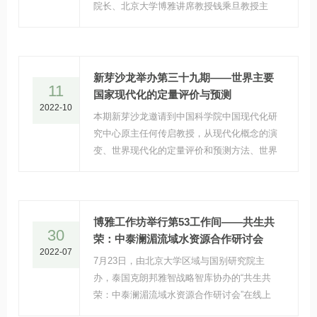
院长、北京大学博雅讲席教授钱乘旦教授主
讲，报告突破东西方文明在概念上的分界，聚
焦历史演变脉络中的节点，探究世界文明的多
元性，并尝试通过对世界文明的探讨发掘对于
今日的启发和意义。
新芽沙龙举办第三十九期——世界主要
11
国家现代化的定量评价与预测
2022-10
本期新芽沙龙邀请到中国科学院中国现代化研
究中心原主任何传启教授，从现代化概念的演
变、世界现代化的定量评价和预测方法、世界
131个国家现代化的评价结果、中国和中国地
区现代化的评价结果、世界和中国现代化的定
量预测五个方面介绍其对中国现代化和世界现
代化进程长期研究观察的方法和结果。
博雅工作坊举行第53工作间——共生共
30
荣：中泰澜湄流域水资源合作研讨会
2022-07
7月23日，由北京大学区域与国别研究院主
办，泰国克朗邦雅智战略智库协办的“共生共
荣：中泰澜湄流域水资源合作研讨会”在线上
举行。来自中国社会科学院、北京大学、清华