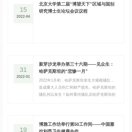
起、自发组织，秉承开放交流、求实创新的理
北京大学第二届“博望天下”区域与国别
15
念，是青年博士研究生相互学习、相互促进的
研究博士生论坛会议议程
2022-04
学生学术交流活动。
新芽沙龙举办第三十六期——见众生：
31
哈萨克斯坦的“悲惨一月”
2022-01
2022年1月初，哈萨克斯坦发生大规模骚乱，
造成重大人员伤亡和财产损失。哈萨克斯坦的
骚乱何以发生？如何看待骚乱后哈萨克斯坦的
内外局势？针对上述话题，1月25日，北京大
学区域与国别研究院举办第36期新芽沙龙，
邀请七位博士生及多位专家学者从多个角度展
开了跨学科探讨。
博雅工作坊举行第50工作间——中国塞
19
拉利昂卫生健康合作