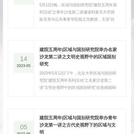
5月12日晚，区域与国别研究院“建院五周年系
列活动”之青年沙龙第二讲邀请到复旦大学国
际关系与公共事务学院殷之光教授，主讲“自
由帝国主义：瓜分非洲与资本主义帝国的隐秘
之网”。参与沙龙的还有北京大学国际关系学
院副教授雷少华、北京大学新闻与传播学院长
聘副教授王维佳和清华大学人文与社会科学高
建院五周年|区域与国别研究院举办名家
等研究所教授宋念申，沙龙由北京大学法学院
沙龙第二讲之文明史视野中的区域国别
14
长聘副教授、区域与国别研究院副院长章永乐
研究
2023-05
主持。
2023年5月12日下午，北京大学区域与国别研
究院“建院五周年系列活动”之名家沙龙第二
讲“文明史视野中的区域国别研究”在燕南园66
号举行。本期沙龙由上海外国语大学教授、全
球文明史研究所所长王献华老师担任主讲，北
京大学区域与国别研究院副院长昝涛教授主
持，北京大学博雅讲席教授钱乘旦等学者参与
建院五周年|区域与国别研究院举办青年
讨论。
沙龙第一讲之古代史视野下的区域与文
05
明
2023-05