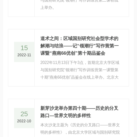
与国别研究院“领潮行”写作训练营第二课在线
上举办。
道术之间：区域国别研究社会型学术的
解潮与结浪——记“领潮行”写作营第一
15
课暨“燕南66优创”第十期品鉴会
2022-11
2022年11月13日下午3点，首期北京大学区域
与国别研究院“领潮行”写作训练营第一课暨第
十期“燕南66优创”品鉴会在线上举办。北京大
学区域与国别研究院副院长、国际关系学院翟
崑教授，北京师范大学国际与比较教育研究院
林杰教授，世界知识出版社刘豫徽副编
审，“燕南66优创”团主理人及“领潮行”学员和
新芽沙龙举办第四十期——历史的分叉
25
百余名关心区域国别学知识创新的成员相
路口—世界文明的多样性
2022-10
聚“云端”，就区域与国别研究社会型学术研究
本次沙龙主题为《历史的分叉路口——世界文
及写作规范展开探讨。
明的多样性》，由北京大学区域与国别研究院