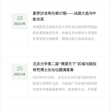
东之行。王锁劳老师认为，虽然拜登对此次中
东之行非常重视，但访问或许很难取得大的成
果。
新芽沙龙举办第37期——法国大选与中
18
欧关系
2022-05
本期新芽沙龙由北京大学区域与国别研究院副
院长翟崑教授主持，特邀北京外国语大学国际
关系学院王朔教授，围绕法国大选基本情况，
马克龙主义内涵，未来执政前景以及中法中欧
关系走向进行专业分享与交流。
​北京大学第二届“博望天下”区域与国别
25
研究博士生论坛圆满落幕
2022-04
2022年4月16日，在北京大学区域与国别研究
院成立四周年之际，为鼓励广大区域与国别研
究青年学者探索新理论、形成新方法、开拓新
范式，北京大学区域与国别研究院顺利举办北
京大学第二届“博望天下”区域与国别研究博士
生论坛。论坛由区域与国别研究院学生自主发