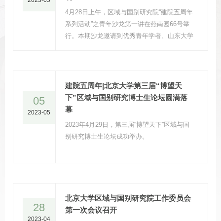
4月28日上午，区域与国别研究院“建院五周年
系列活动”之青年沙龙第一讲在燕南园66号举
行。本期沙龙邀请到优秀青年学者、山东大学
历史文化学院张新刚教授主讲“古代史视野下
的区域与文明”，并同与会人员就相关研究进
行交流。活动由北京大学区域与国别研究院副
院长昝涛教授主持。
建院五周年|北京大学第三届“博望天
下”区域与国别研究博士生论坛圆满落
05
幕
2023-05
2023年4月29日，第三届“博望天下”区域与国
别研究博士生论坛成功举办。
北京大学区域与国别研究院工作委员会
28
第一次会议召开
2023-04