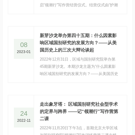
启“领潮行”写作营结营仪式。结营仪式由“护潮
者”代表谭萌主持，张添做结营汇报，随后五
位导师分别做结营点评、导师-学员互动，主
持人公布获奖者名单，并由翟崑副院长进行进
行结营发言。“潮起时弄潮，潮落时腾跃”，在
新芽沙龙举办第四十五期：什么因素影
各位导师、助教与参训者的“共潮声”中，“领潮
响区域国别研究的发展方向？——从美
08
行”写作训练营圆满结束。
国历史上的三次大辩论谈起
2023-01
2022年12月31日，区域与国别研究院举办第
45期新芽沙龙。本期沙龙主题为“什么因素影
响区域国别研究的发展方向？——从美国历史
上的三次大辩论谈起”。
走出象牙塔： 区域国别研究社会型学术
的定界与跨界 ——记“领潮行”写作营第
24
二课
2022-11
2022年11月20日下午3点，首期北京大学区域