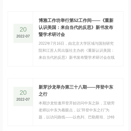
大学、中山大学、中国（昆明）南亚东南亚研
究院及泰国多个科研和社会机构的十余名专家
学者参与研讨。
博雅工作坊举行第52工作间——《重新
认识美国：来自当代的反思》新书发布
20
暨学术研讨会
2022-07
2022年7月16日，由北京大学区域与国别研究
院和江苏人民出版社主办的《重新认识美国：
来自当代的反思》新书发布暨学术研讨会在线
上顺利举行。
新芽沙龙举办第三十八期——拜登中东
20
之行
2022-07
本期沙龙恰逢拜登开始访问中东之际，王锁劳
老师以中东为着眼点，以“拜登中东之行”为
题，以访问路线——以色列、巴勒斯坦、沙特
阿拉伯三站为线索，探讨了拜登这次迟到的中