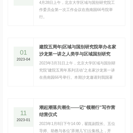
4月28日上午，北京大学区域与国别研究院工
作委员会第一次工作会议在燕南园66号院举
行。
建院五周年|区域与国别研究院举办名家
01
沙龙第一讲之人类学与区域国别研究
2023-04
2023年3月31日上午，北京大学区域与国别研
究院“建院五周年系列活动”之名家沙龙第一讲
在燕南园66号举行。本期沙龙邀请到我国著
名人类学家、北京大学社会学系王铭铭教授主
讲“人类学与区域国别研究”，并同与会人员就
相关研究进行交流。本次沙龙活动由北京大学
区域与国别研究院副院长昝涛教授主持。
潮起潮落共潮生——记“领潮行”写作营
11
结营仪式
2023-01
2023年1月8日下午14:00，翟崑副院长、五位
导师、助教与各位“弄潮儿”们云集线上，开