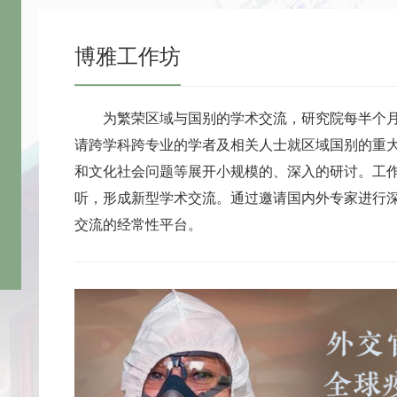
博雅工作坊
为繁荣区域与国别的学术交流，研究院每半个月
请跨学科跨专业的学者及相关人士就区域国别的重
和文化社会问题等展开小规模的、深入的研讨。工
听，形成新型学术交流。通过邀请国内外专家进行
交流的经常性平台。