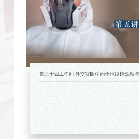
第三十四工作间 外交官眼中的全球疫情观察