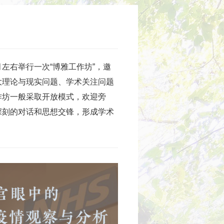
左右举行一次“博雅工作坊”，邀
大理论与现实问题、学术关注问题
作坊一般采取开放模式，欢迎旁
深刻的对话和思想交锋，形成学术