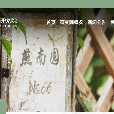
首页
研究院概况
新闻公告