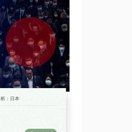
分析：日本